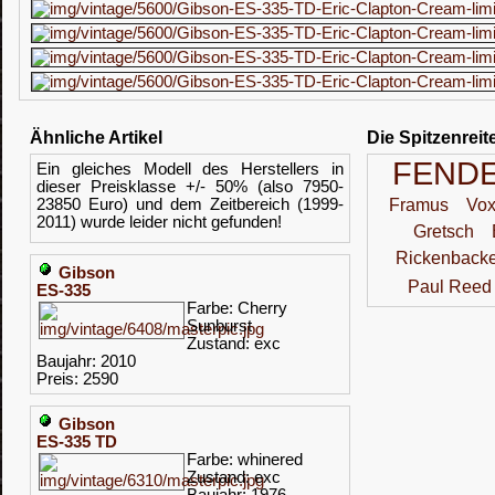
Ähnliche Artikel
Die Spitzenreit
FEND
Ein gleiches Modell des Herstellers in
dieser Preisklasse +/- 50% (also 7950-
23850 Euro) und dem Zeitbereich (1999-
Framus
Vo
2011) wurde leider nicht gefunden!
Gretsch
Rickenbacke
Gibson
Paul Reed
ES-335
Farbe: Cherry
Sunburst
Zustand: exc
Baujahr: 2010
Preis: 2590
Gibson
ES-335 TD
Farbe: whinered
Zustand: exc