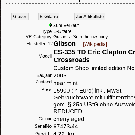
Gibson
E-Gitarre
Zur Artikelliste
Zum Verkauf
Type:
E-Gitarre
VR-Category:
Guitars > Semi-hollow body
Gibson
Hersteller: 12
[Wikipedia]
ES-335 TD Eric Clapton 
Modell:
Crossroads
Custom Shop limited edition No
2005
Baujahr:
Zustand:
near mint
Preis:
15900 (in Euro) inkl. MwSt.
Gebrauchtware mit Differenzbe
gem. § 25a UStG ohne Auswei
REDUCED
cherry aged
Colour:
67473/44
SerialNo:
4,22 [kg]
Gewicht: