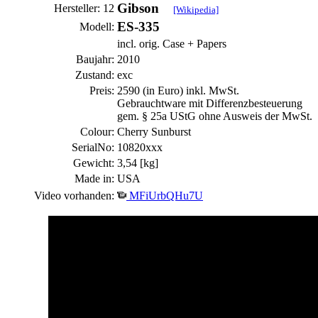
Gibson
Hersteller: 12
[Wikipedia]
ES-335
Modell:
incl. orig. Case + Papers
Baujahr:
2010
Zustand:
exc
Preis:
2590 (in Euro) inkl. MwSt.
Gebrauchtware mit Differenzbesteuerung
gem. § 25a UStG ohne Ausweis der MwSt.
Colour:
Cherry Sunburst
SerialNo:
10820xxx
Gewicht:
3,54 [kg]
Made in:
USA
Video vorhanden:
MFiUrbQHu7U