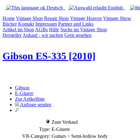
Deutsch
English
Home
Vintage Shop
Repair Shop
Vintage Heaven
Vintage Show
Bücher
Kontakt
Impressum
Partner und Links
Artikel im Shop
AGBs
Hilfe
Suche im Vintage Shop
Hersteller
Ankauf - wir suchen
Gern gesehen
Gibson ES-335 [2010]
Gibson
E-Gitarre
Zur Artikelliste
Anfrage senden
Zum Verkauf
Type:
E-Gitarre
VR-Category:
Guitars > Semi-hollow body