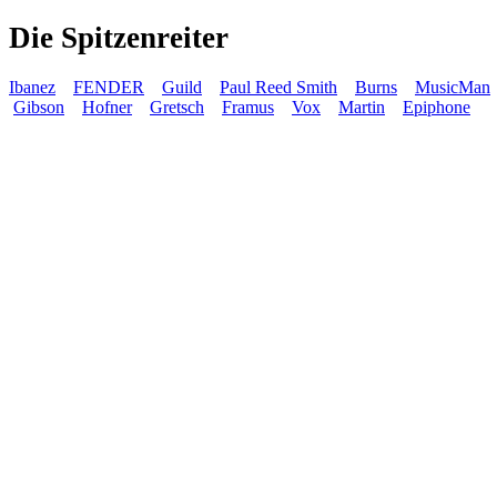
Die Spitzenreiter
Ibanez
FENDER
Guild
Paul Reed Smith
Burns
MusicMan
Gibson
Hofner
Gretsch
Framus
Vox
Martin
Epiphone