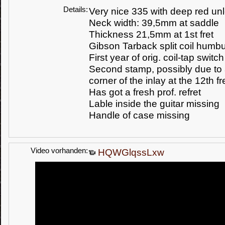
Details:
Very nice 335 with deep red un
Neck width: 39,5mm at saddle
Thickness 21,5mm at 1st fret
Gibson Tarback split coil humb
First year of orig. coil-tap switch
Second stamp,
possibly due to
corner of the inlay at the 12th fr
Has got a fresh prof. refret
Lable inside the guitar missing
Handle of case missing
Video vorhanden:
HQWGlqssLxw