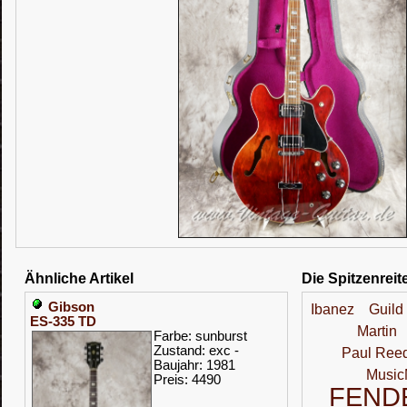
Ähnliche Artikel
Die Spitzenreit
Gibson
Ibanez
Guild
ES-335 TD
Martin
Farbe: sunburst
Zustand: exc -
Paul Ree
Baujahr: 1981
Musi
Preis: 4490
FEND