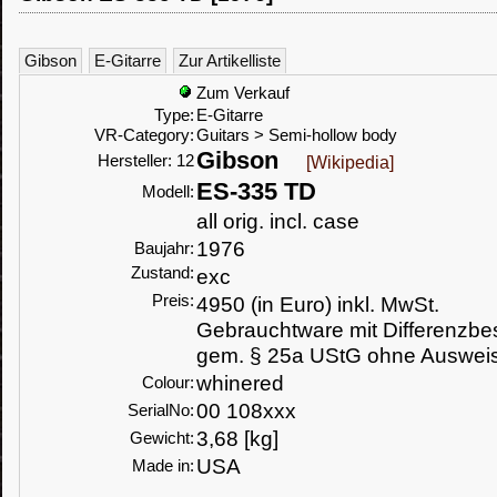
Gibson
E-Gitarre
Zur Artikelliste
Zum Verkauf
Type:
E-Gitarre
VR-Category:
Guitars > Semi-hollow body
Gibson
Hersteller: 12
[Wikipedia]
ES-335 TD
Modell:
all orig. incl. case
1976
Baujahr:
Zustand:
exc
Preis:
4950 (in Euro) inkl. MwSt.
Gebrauchtware mit Differenzbe
gem. § 25a UStG ohne Ausweis
whinered
Colour:
00 108xxx
SerialNo:
3,68 [kg]
Gewicht:
USA
Made in: