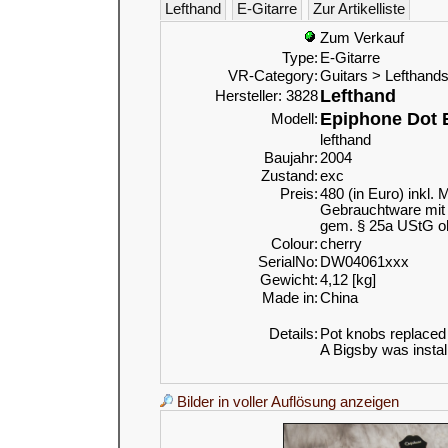
Lefthand
E-Gitarre
Zur Artikelliste
Zum Verkauf
Type:
E-Gitarre
VR-Category:
Guitars > Lefthand
Lefthand
Hersteller: 3828
Epiphone Dot 
Modell:
lefthand
Baujahr:
2004
Zustand:
exc
Preis:
480 (in Euro) inkl. 
Gebrauchtware mit 
gem. § 25a UStG o
Colour:
cherry
SerialNo:
DW04061xxx
Gewicht:
4,12 [kg]
Made in:
China
Details:
Pot knobs replaced
A Bigsby was install
Bilder in voller Auflösung anzeigen