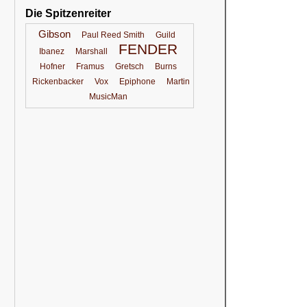
Die Spitzenreiter
Gibson
Paul Reed Smith
Guild
FENDER
Ibanez
Marshall
Hofner
Framus
Gretsch
Burns
Rickenbacker
Vox
Epiphone
Martin
MusicMan