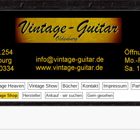
tage Heaven
Vintage Show
Bücher
Kontakt
Impressum
Par
age Shop
Hersteller
Ankauf - wir suchen
Gern gesehen