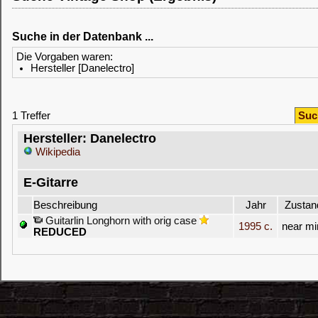
Suche in der Datenbank ...
Die Vorgaben waren:
Hersteller [Danelectro]
1 Treffer
Suc
Hersteller: Danelectro
Wikipedia
E-Gitarre
Beschreibung
Jahr
Zustan
Guitarlin Longhorn with orig case
1995 c.
near mi
REDUCED