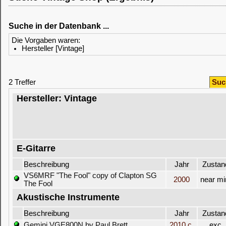
Suche in der Datenbank ...
Die Vorgaben waren:
Hersteller [Vintage]
2 Treffer
Suc
Hersteller: Vintage
E-Gitarre
Beschreibung
Jahr
Zustan
VS6MRF "The Fool" copy of Clapton SG
2000
near mi
The Fool
Akustische Instrumente
Beschreibung
Jahr
Zustan
Gemini VGE800N by Paul Brett
2010 c.
exc