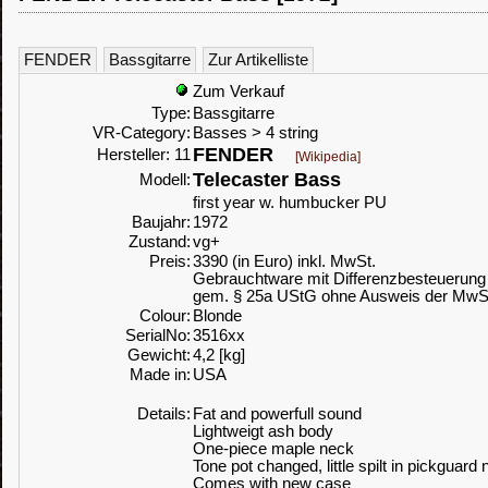
FENDER
Bassgitarre
Zur Artikelliste
Zum Verkauf
Type:
Bassgitarre
VR-Category:
Basses > 4 string
FENDER
Hersteller: 11
[Wikipedia]
Telecaster Bass
Modell:
first year w. humbucker PU
Baujahr:
1972
Zustand:
vg+
Preis:
3390 (in Euro) inkl. MwSt.
Gebrauchtware mit Differenzbesteuerung
gem. § 25a UStG ohne Ausweis der MwS
Colour:
Blonde
SerialNo:
3516xx
Gewicht:
4,2 [kg]
Made in:
USA
Details:
Fat and powerfull sound
Lightweigt ash body
One-piece maple neck
Tone pot changed, little spilt in pickguard
Comes with new case