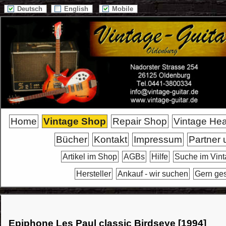
Deutsch
English
Mobile
Home
Vintage Shop
Repair Shop
Vintage He
Bücher
Kontakt
Impressum
Partner 
Artikel im Shop
AGBs
Hilfe
Suche im Vin
Hersteller
Ankauf - wir suchen
Gern ge
Epiphone Les Paul classic Birdseye [1994]