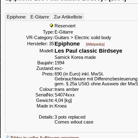
Epiphone
E-Gitarre
Zur Artikelliste
Reserviert
Type:
E-Gitarre
VR-Category:
Guitars > Electric solid body
Epiphone
Hersteller: 35
[Wikipedia]
Les Paul classic Birdseye
Modell:
Samick Korea made
Baujahr:
1994
Zustand:
exc-
Preis:
690 (in Euro) inkl. MwSt.
Gebrauchtware mit Differenzbesteuerung
gem. § 25a UStG ohne Ausweis der MwS
Colour:
trans amber
SerialNo:
S4074xxx
Gewicht:
4,04 [kg]
Made in:
Kroea
Details:
3 pots replaced
Comes witout case