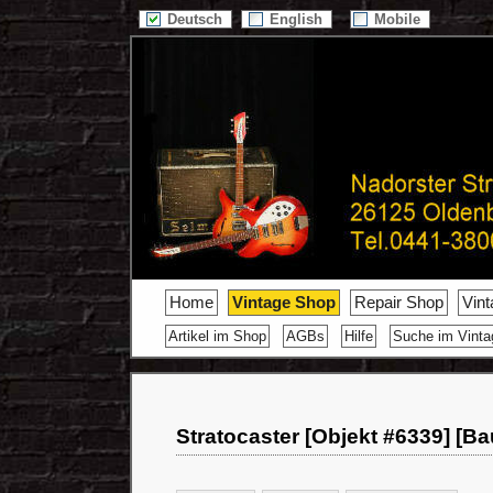
Deutsch
English
Mobile
Home
Vintage Shop
Repair Shop
Vin
Artikel im Shop
AGBs
Hilfe
Suche im Vint
Stratocaster [Objekt #6339] [Ba