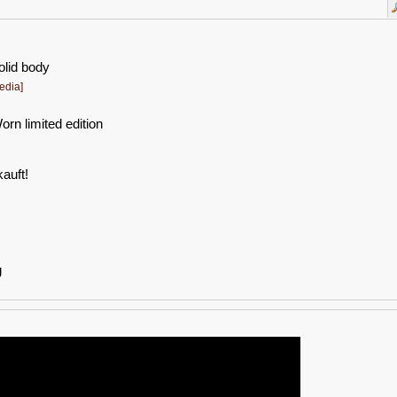
olid body
edia]
rn limited edition
auft!
g