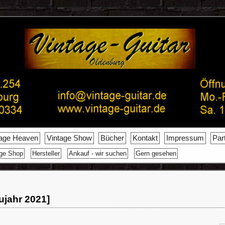
tage Heaven
Vintage Show
Bücher
Kontakt
Impressum
Par
age Shop
Hersteller
Ankauf - wir suchen
Gern gesehen
ujahr 2021]