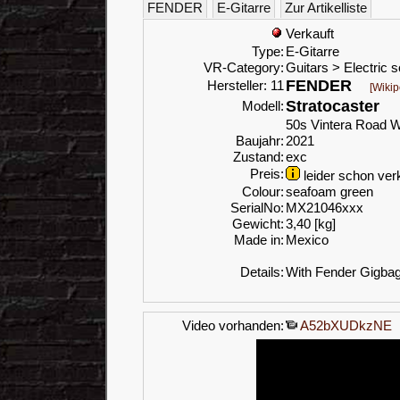
FENDER
E-Gitarre
Zur Artikelliste
Verkauft
Type:
E-Gitarre
VR-Category:
Guitars > Electric s
FENDER
Hersteller: 11
[Wikip
Stratocaster
Modell:
50s Vintera Road Wo
Baujahr:
2021
Zustand:
exc
Preis:
leider schon verk
Colour:
seafoam green
SerialNo:
MX21046xxx
Gewicht:
3,40 [kg]
Made in:
Mexico
Details:
With Fender Gigba
Video vorhanden:
A52bXUDkzNE