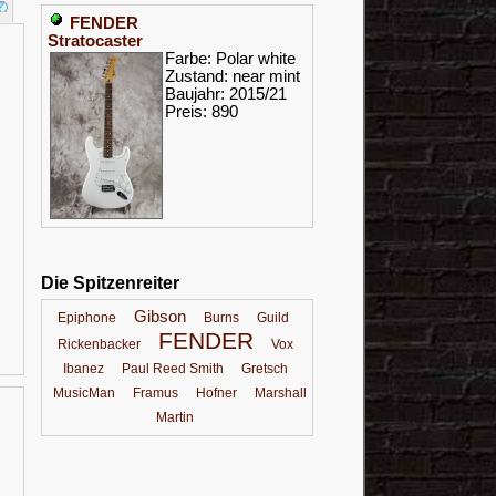
FENDER
Stratocaster
Farbe: Polar white
Zustand: near mint
Baujahr: 2015/21
Preis: 890
Die Spitzenreiter
Gibson
Epiphone
Burns
Guild
FENDER
Rickenbacker
Vox
Ibanez
Paul Reed Smith
Gretsch
MusicMan
Framus
Hofner
Marshall
Martin