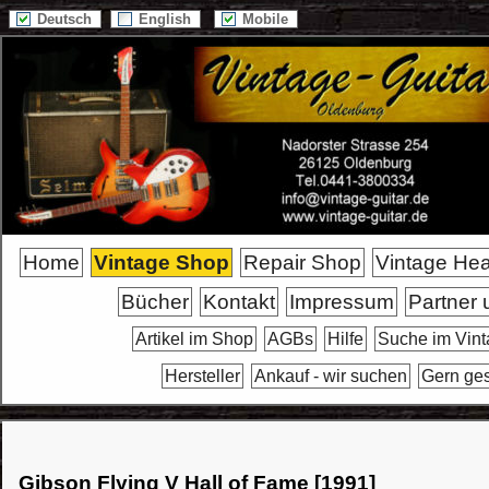
Deutsch
English
Mobile
Home
Vintage Shop
Repair Shop
Vintage He
Bücher
Kontakt
Impressum
Partner 
Artikel im Shop
AGBs
Hilfe
Suche im Vin
Hersteller
Ankauf - wir suchen
Gern ge
Gibson Flying V Hall of Fame [1991]