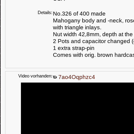
Details:
No.326 of 400 made
Mahogany body and -neck, ros
with triangle inlays.
Nut width 42,8mm, depth at the f
2 Pots and capacitor changed (o
1 extra strap-pin
Comes with orig. brown hardca
Video vorhanden:
7ao4Oqphzc4