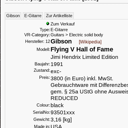
Gibson
E-Gitarre
Zur Artikelliste
Zum Verkauf
Type:
E-Gitarre
VR-Category:
Guitars > Electric solid body
Gibson
Hersteller: 12
[Wikipedia]
Flying V Hall of Fame
Modell:
Jimi Hendrix Limited Edition
1991
Baujahr:
Zustand:
exc-
Preis:
3800 (in Euro) inkl. MwSt.
Gebrauchtware mit Differenzbe
gem. § 25a UStG ohne Auswei
REDUCED
black
Colour:
93501xxx
SerialNo:
3,16 [kg]
Gewicht:
USA
Made in: