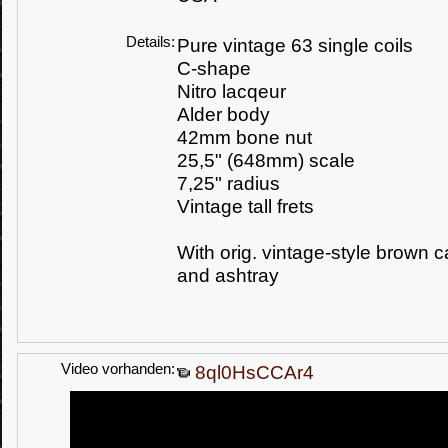
Details:
Pure vintage 63 single coils
C-shape
Nitro lacqeur
Alder body
42mm bone nut
25,5" (648mm) scale
7,25" radius
Vintage tall frets
With orig. vintage-style brown 
and ashtray
Video vorhanden:
8ql0HsCCAr4