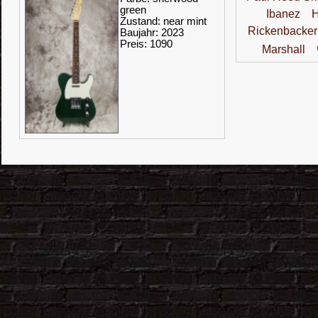
green
Ibanez
H
Zustand: near mint
Rickenbacker
Baujahr: 2023
Preis: 1090
Marshall