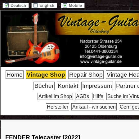
Deutsch
English
Mobile
Home
Vintage Shop
Repair Shop
Vintage He
Bücher
Kontakt
Impressum
Partner 
Artikel im Shop
AGBs
Hilfe
Suche im Vin
Hersteller
Ankauf - wir suchen
Gern ge
FENDER Telecaster [2022]