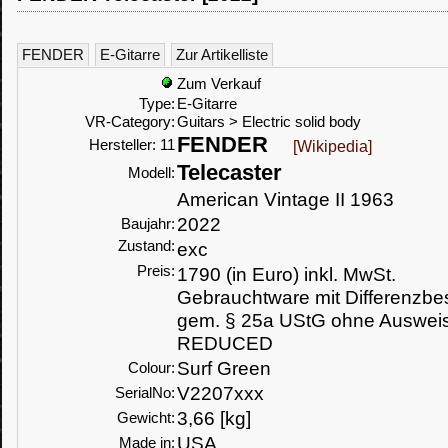
FENDER
E-Gitarre
Zur Artikelliste
Zum Verkauf
Type:
E-Gitarre
VR-Category:
Guitars > Electric solid body
FENDER
Hersteller: 11
[Wikipedia]
Telecaster
Modell:
American Vintage II 1963
2022
Baujahr:
Zustand:
exc
Preis:
1790 (in Euro) inkl. MwSt.
Gebrauchtware mit Differenzbe
gem. § 25a UStG ohne Auswei
REDUCED
Surf Green
Colour:
V2207xxx
SerialNo:
3,66 [kg]
Gewicht:
USA
Made in: