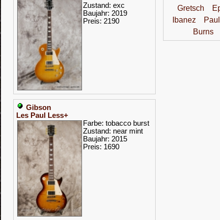
Zustand: exc
Gretsch
E
Baujahr: 2019
Ibanez
Paul
Preis: 2190
Burns
Gibson
Les Paul Less+
Farbe: tobacco burst
Zustand: near mint
Baujahr: 2015
Preis: 1690