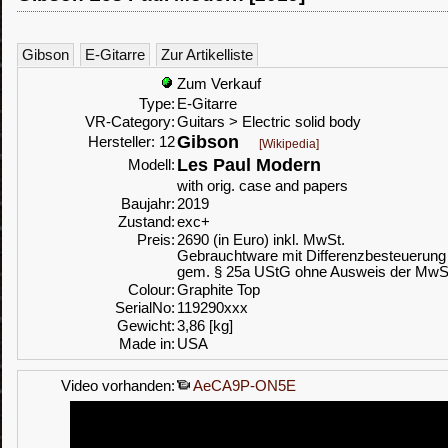
Gibson
E-Gitarre
Zur Artikelliste
Zum Verkauf
Type:
E-Gitarre
VR-Category:
Guitars > Electric solid body
Gibson
Hersteller: 12
[Wikipedia]
Les Paul Modern
Modell:
with orig. case and papers
Baujahr:
2019
Zustand:
exc+
Preis:
2690 (in Euro) inkl. MwSt.
Gebrauchtware mit Differenzbesteuerung
gem. § 25a UStG ohne Ausweis der MwS
Colour:
Graphite Top
SerialNo:
119290xxx
Gewicht:
3,86 [kg]
Made in:
USA
Video vorhanden:
AeCA9P-ON5E