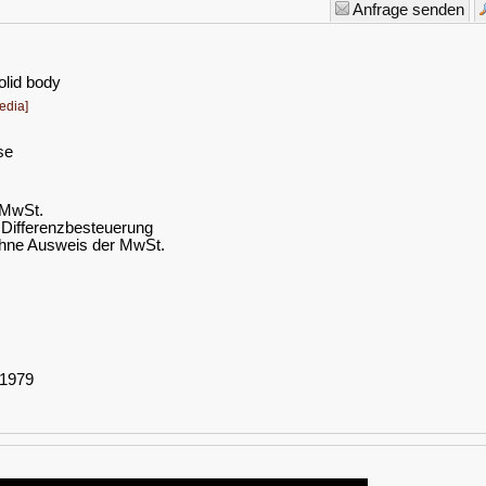
Anfrage senden
olid body
edia]
se
. MwSt.
Differenzbesteuerung
hne Ausweis der MwSt.
 1979