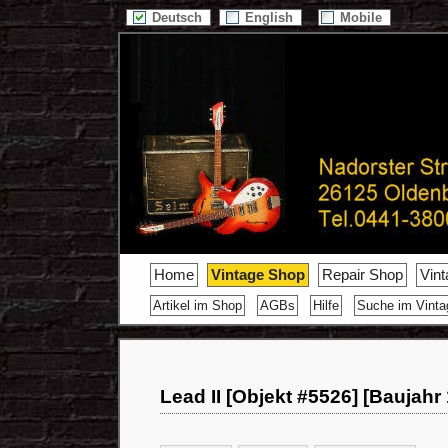
Deutsch
English
Mobile
Home
Vintage Shop
Repair Shop
Vin
Artikel im Shop
AGBs
Hilfe
Suche im Vint
Lead II [Objekt #5526] [Baujahr