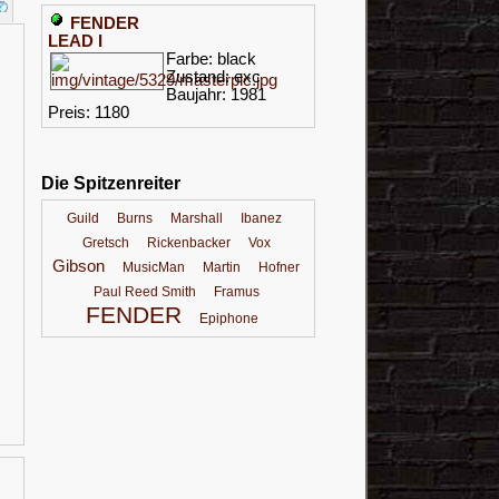
FENDER
LEAD I
Farbe: black
Zustand: exc
Baujahr: 1981
Preis: 1180
Die Spitzenreiter
Guild
Burns
Marshall
Ibanez
Gretsch
Rickenbacker
Vox
Gibson
MusicMan
Martin
Hofner
Paul Reed Smith
Framus
FENDER
Epiphone