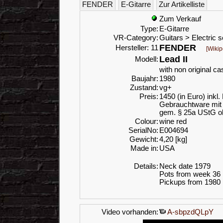
FENDER
E-Gitarre
Zur Artikelliste
Zum Verkauf
Type:
E-Gitarre
VR-Category:
Guitars > Electric s
FENDER
Hersteller: 11
[Wikip
Lead II
Modell:
with non original ca
Baujahr:
1980
Zustand:
vg+
Preis:
1450 (in Euro) inkl
Gebrauchtware mit 
gem. § 25a UStG o
Colour:
wine red
SerialNo:
E004694
Gewicht:
4,20 [kg]
Made in:
USA
Details:
Neck date 1979
Pots from week 36
Pickups from 1980
Video vorhanden:
A-sbpzdQLpY