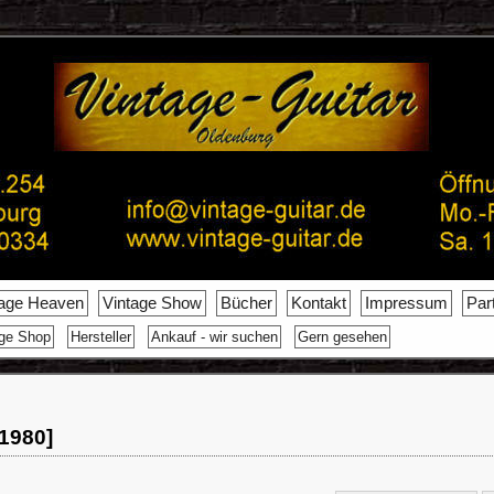
tage Heaven
Vintage Show
Bücher
Kontakt
Impressum
Par
age Shop
Hersteller
Ankauf - wir suchen
Gern gesehen
 1980]