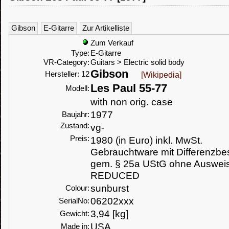
Gibson
E-Gitarre
Zur Artikelliste
Zum Verkauf
Type:
E-Gitarre
VR-Category:
Guitars > Electric solid body
Gibson
Hersteller: 12
[Wikipedia]
Les Paul 55-77
Modell:
with non orig. case
1977
Baujahr:
Zustand:
vg-
Preis:
1980 (in Euro) inkl. MwSt.
Gebrauchtware mit Differenzbe
gem. § 25a UStG ohne Auswei
REDUCED
sunburst
Colour:
06202xxx
SerialNo:
3,94 [kg]
Gewicht:
USA
Made in: