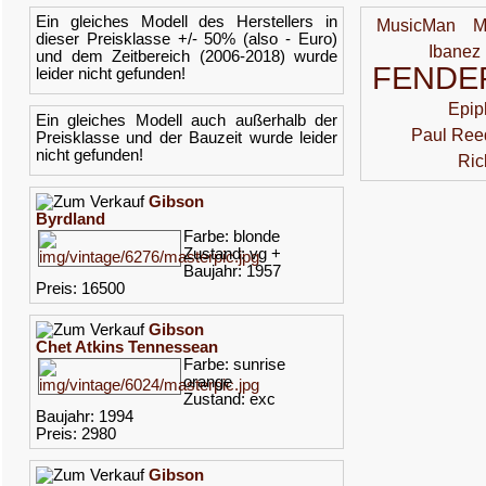
Ein gleiches Modell des Herstellers in
MusicMan
M
dieser Preisklasse +/- 50% (also - Euro)
Ibanez
und dem Zeitbereich (2006-2018) wurde
FENDE
leider nicht gefunden!
Epip
Ein gleiches Modell auch außerhalb der
Paul Ree
Preisklasse und der Bauzeit wurde leider
nicht gefunden!
Ric
Gibson
Byrdland
Farbe: blonde
Zustand: vg +
Baujahr: 1957
Preis: 16500
Gibson
Chet Atkins Tennessean
Farbe: sunrise
orange
Zustand: exc
Baujahr: 1994
Preis: 2980
Gibson