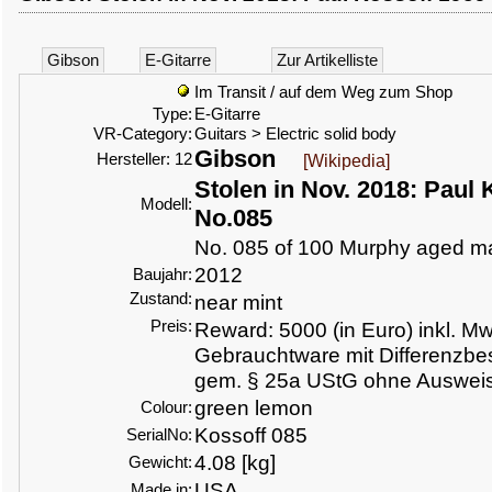
Gibson
E-Gitarre
Zur Artikelliste
Im Transit / auf dem Weg zum Shop
Type:
E-Gitarre
VR-Category:
Guitars > Electric solid body
Gibson
Hersteller: 12
[Wikipedia]
Stolen in Nov. 2018: Paul 
Modell:
No.085
No. 085 of 100 Murphy aged m
2012
Baujahr:
Zustand:
near mint
Preis:
Reward: 5000 (in Euro) inkl. Mw
Gebrauchtware mit Differenzbe
gem. § 25a UStG ohne Ausweis
green lemon
Colour:
Kossoff 085
SerialNo:
4.08 [kg]
Gewicht:
USA
Made in: