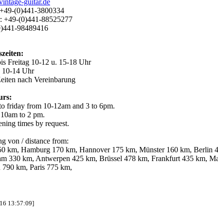
intage-guitar.de
+49-(0)441-3800334
: +49-(0)441-88525277
)441-98489416
zeiten:
is Freitag 10-12 u. 15-18 Uhr
 10-14 Uhr
eiten nach Vereinbarung
urs:
o friday from 10-12am and 3 to 6pm.
 10am to 2 pm.
ning times by request.
g von / distance from:
0 km, Hamburg 170 km, Hannover 175 km, Münster 160 km, Berlin 
m 330 km, Antwerpen 425 km, Brüssel 478 km, Frankfurt 435 km, Mai
790 km, Paris 775 km,
-16 13:57:09]