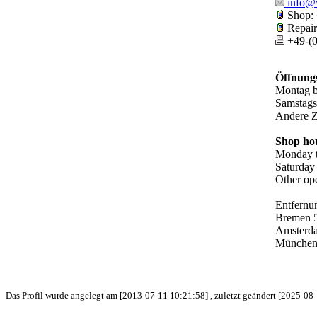
info@v
Shop: 
Repair
+49-(0
Öffnungs
Montag b
Samstags
Andere Z
Shop ho
Monday t
Saturday
Other ope
Entfernun
Bremen 5
Amsterda
München 
Das Profil wurde angelegt am [2013-07-11 10:21:58] , zuletzt geändert [2025-08